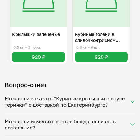
Крылышки запеченые
Куриные голени в
сливочно-грибном
соусе
0,5 кг
≈ 3 порц.
0,6 кг
≈ 6 шт.
920 ₽
920 ₽
Вопрос-ответ
Можно ли заказать “Куриные крылышки в соусе
терияки” с доставкой по Екатеринбурге?
Да, доставка на дом работает по всему городу!
Можно ли изменить состав блюда, если есть
Укажите удобное время — и получите свежее
пожелания?
домашнее блюдо в большой порции прямо с плиты.
Герметичная упаковка сохраняет тепло до 90
Конечно! Елена Емельянова адаптирует блюдо под