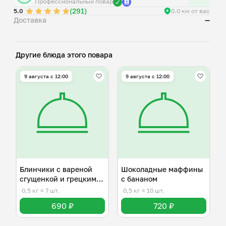
Профессиональный повар
(291)
5.0
0.0 км от вас
Доставка
—
Другие блюда этого повара
9 августа с 12:00
9 августа с 12:00
Блинчики с вареной
Шоколадные маффины
сгущенкой и грецким
с бананом
орехом
0,5 кг
≈ 7 шт.
0,5 кг
≈ 10 шт.
690 ₽
720 ₽