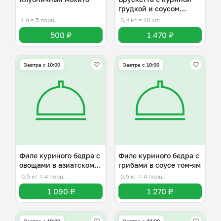
грудкой и соусом
Цезарь
1 л
≈ 5 порц.
0,4 кг
≈ 10 шт.
500 ₽
1 470 ₽
Завтра c 10:00
Завтра c 10:00
Филе куриного бедра с
Филе куриного бедра с
овощами в азиатском
грибами в соусе том-ям
стиле
0,5 кг
≈ 4 порц.
0,5 кг
≈ 4 порц.
1 090 ₽
1 270 ₽