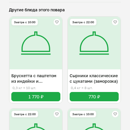
Другие блюда этого повара
Завтра c 10:00
Завтра c 22:00
Брускетта с паштетом
Сырники классические
из индейки и
с цукатами (заморозка)
клубникой
0,3 кг
≈ 10 шт.
0,4 кг
≈ 8 шт.
1 770 ₽
770 ₽
Завтра c 22:00
Завтра c 10:00