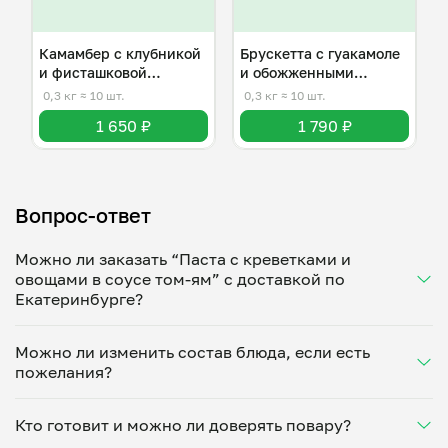
Камамбер с клубникой
Брускетта с гуакамоле
и фисташковой
и обожженными
крошкой
томатами
0,3 кг
≈ 10 шт.
0,3 кг
≈ 10 шт.
1 650 ₽
1 790 ₽
Вопрос-ответ
Можно ли заказать “Паста с креветками и
овощами в соусе том-ям” с доставкой по
Екатеринбурге?
Да, доставка на дом работает по всему городу!
Можно ли изменить состав блюда, если есть
Укажите удобное время — и получите свежее
пожелания?
домашнее блюдо в большой порции прямо с плиты.
Герметичная упаковка сохраняет тепло до 90
Конечно! Макс Литвиненко адаптирует блюдо под
минут. Статус заказа отслеживайте в личном
Кто готовит и можно ли доверять повару?
ваши предпочтения: уберет специи, снизит
кабинете, а с поваром можно связаться напрямую в