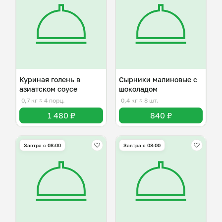
Куриная голень в
Сырники малиновые с
азиатском соусе
шоколадом
0,7 кг
≈ 4 порц.
0,4 кг
≈ 8 шт.
1 480 ₽
840 ₽
Завтра c 08:00
Завтра c 08:00