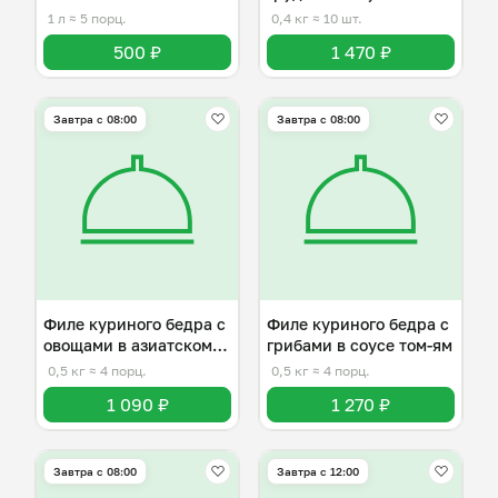
Цезарь
1 л
≈ 5 порц.
0,4 кг
≈ 10 шт.
500 ₽
1 470 ₽
Завтра c 08:00
Завтра c 08:00
Филе куриного бедра с
Филе куриного бедра с
овощами в азиатском
грибами в соусе том-ям
стиле
0,5 кг
≈ 4 порц.
0,5 кг
≈ 4 порц.
1 090 ₽
1 270 ₽
Завтра c 08:00
Завтра c 12:00