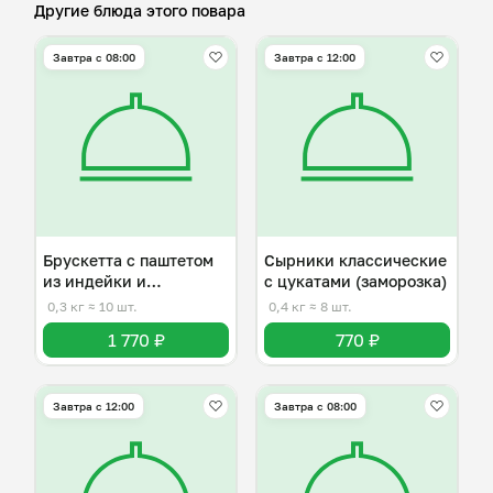
Другие блюда этого повара
Завтра c 08:00
Завтра c 12:00
Брускетта с паштетом
Сырники классические
из индейки и
с цукатами (заморозка)
клубникой
0,3 кг
≈ 10 шт.
0,4 кг
≈ 8 шт.
1 770 ₽
770 ₽
Завтра c 12:00
Завтра c 08:00