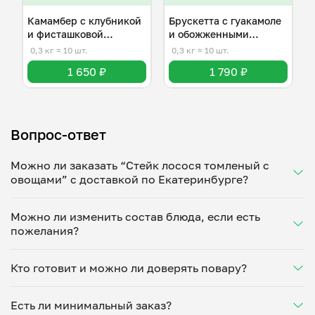
Камамбер с клубникой
Брускетта с гуакамоле
и фисташковой
и обожженными
крошкой
томатами
0,3 кг
≈ 10 шт.
0,3 кг
≈ 10 шт.
1 650 ₽
1 790 ₽
Вопрос-ответ
Можно ли заказать “Стейк лосося томленый с
овощами” с доставкой по Екатеринбурге?
Да, доставка на дом работает по всему городу!
Можно ли изменить состав блюда, если есть
Укажите удобное время — и получите свежее
пожелания?
домашнее блюдо в большой порции прямо с плиты.
Герметичная упаковка сохраняет тепло до 90
Конечно! Макс Литвиненко адаптирует блюдо под
минут. Статус заказа отслеживайте в личном
Кто готовит и можно ли доверять повару?
ваши предпочтения: уберет специи, снизит
кабинете, а с поваром можно связаться напрямую в
количество соли, сахара или заменит ингредиенты.
чате. Рекомендуем оформлять заказ заранее —
“Стейк лосося томленый с овощами” готовит Макс
Укажите пожелания при оформлении или напишите
утром на вечер или сегодня на завтра.
Есть ли минимальный заказ?
Литвиненко — проверенный повар из
напрямую в чат — домашние блюда готовятся