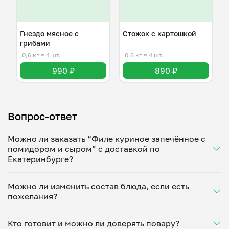
Гнездо мясное с
Стожок с картошкой
грибами
0,6 кг
≈ 4 шт.
0,6 кг
≈ 4 шт.
990 ₽
890 ₽
Вопрос-ответ
Можно ли заказать “Филе куриное запечённое с
помидором и сыром” с доставкой по
Екатеринбурге?
Да, доставка на дом работает по всему городу!
Можно ли изменить состав блюда, если есть
Укажите удобное время — и получите свежее
пожелания?
домашнее блюдо в большой порции прямо с плиты.
Герметичная упаковка сохраняет тепло до 90
Конечно! Евгения Луговых адаптирует блюдо под
минут. Статус заказа отслеживайте в личном
Кто готовит и можно ли доверять повару?
ваши предпочтения: уберет специи, снизит
кабинете, а с поваром можно связаться напрямую в