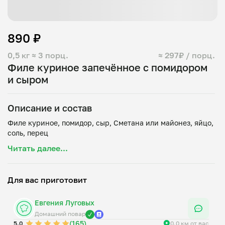
890 ₽
0,5 кг
≈ 3 порц.
≈ 297₽ / порц.
Филе куриное запечённое с помидором
и сыром
Описание и состав
Филе куриное, помидор, сыр, Сметана или майонез, яйцо,
Читать далее...
Для вас приготовит
Евгения Луговых
Домашний повар
(165)
5.0
0.0 км от вас