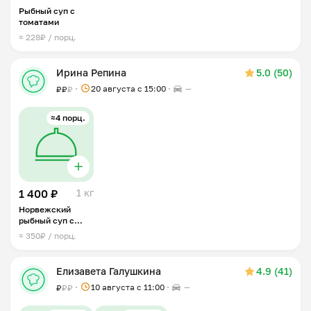
Рыбный суп с
томатами
≈ 228₽ / порц.
Ирина Репина
5.0 (50)
20 августа с 15:00
—
₽
₽
₽
≈4 порц.
1 400 ₽
1 кг
Норвежский
рыбный суп с
форелью
≈ 350₽ / порц.
Елизавета Галушкина
4.9 (41)
10 августа с 11:00
—
₽
₽
₽