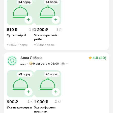
≈4 порц.
≈4 порц.
810 ₽
1 л
1 200 ₽
1 л
Суп с сайрой
Уха из красной
рыбы
≈ 203₽ / порц.
≈ 300₽ / порц.
Алла Лобова
4.8 (40)
9 августа с 08:00
—
₽
₽
₽
≈3 порц.
≈6 порц.
900 ₽
1 кг
1 900 ₽
2 кг
Уха из консервы
Уха из форели
премиум