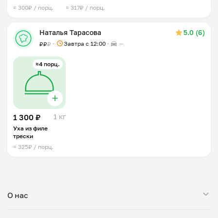
≈ 300₽ / порц.
≈ 317₽ / порц.
Наталья Тарасова
5.0 (6)
Завтра c 12:00
—
₽
₽
₽
≈4 порц.
1 300 ₽
1 кг
Уха из филе
трески
≈ 325₽ / порц.
О нас
Мой Повар — это сервис заказа блюд от личных поваров.