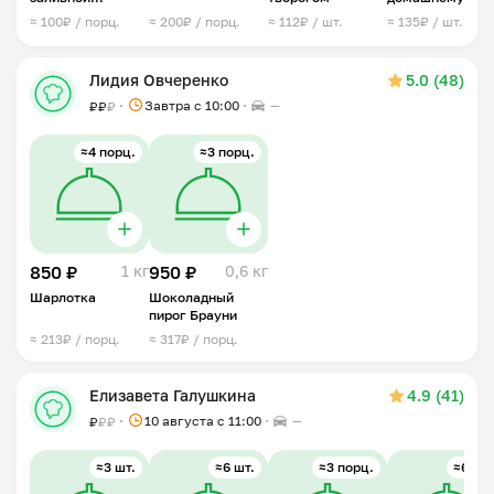
начинкой из
≈ 100₽ / порц.
≈ 200₽ / порц.
≈ 112₽ / шт.
≈ 135₽ / шт.
капусты и яиц
Лидия Овчеренко
5.0 (48)
Завтра c 10:00
—
₽
₽
₽
≈4 порц.
≈3 порц.
850 ₽
1 кг
950 ₽
0,6 кг
Шарлотка
Шоколадный
пирог Брауни
≈ 213₽ / порц.
≈ 317₽ / порц.
Елизавета Галушкина
4.9 (41)
10 августа с 11:00
—
₽
₽
₽
≈3 шт.
≈6 шт.
≈3 порц.
≈6 шт.