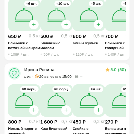
≈6 шт.
≈10 шт.
≈5 шт.
≈5 шт.
650 ₽
0,5 кг
500 ₽
0,5 кг
600 ₽
0,5 кг
700 ₽
0,5 
Блинчики с
Блинчики с
Блины жульен
Блинчики с
ветчиной и сыром
маслом
говядиной
≈ 108₽ / шт.
≈ 50₽ / шт.
≈ 120₽ / шт.
≈ 140₽ / шт.
Ирина Репина
5.0 (50)
20 августа с 15:00
—
₽
₽
₽
≈8 порц.
≈8 порц.
≈4 шт.
≈2 шт.
800 ₽
0,7 кг
1 600 ₽
0,7 кг
450 ₽
0,2 кг
270 ₽
0,2 
Нежный пирог с
Киш Вишневый
Слойка с
Беляшики по-
заливной
творогом
домашнему