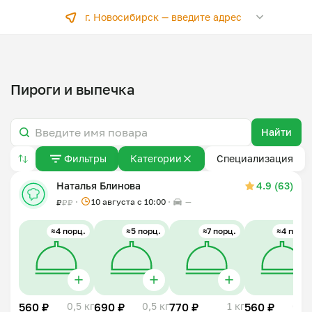
г. Новосибирск —
введите адрес
Пироги и выпечка
Найти
Фильтры
Категории
Специализация
Наталья Блинова
4.9 (63)
10 августа с 10:00
—
₽
₽
₽
≈4 порц.
≈5 порц.
≈7 порц.
≈4 порц.
560 ₽
0,5 кг
690 ₽
0,5 кг
770 ₽
1 кг
560 ₽
0,5 