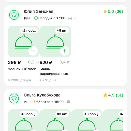
фаршем
Юлия Земская
5.0 (36)
Сегодня с 17:00
—
₽
₽
₽
≈2 порц.
≈8 шт.
399 ₽
0,2 кг
620 ₽
0,4 кг
Чесночный хлеб
Блины
фаршированные
≈ 200₽ / порц.
≈ 77₽ / шт.
Ольга Кулабухова
4.9 (31)
Завтра c 15:00
—
₽
₽
₽
≈3 порц.
≈3 шт.
≈3 порц.
≈4 шт.