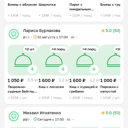
Блины с яблоком
Шарлотка
Пирог с
Блины с грушей
миндальным
кремом
≈ 140₽ / порц.
≈ 138₽ / порц.
≈ 110₽ / порц.
≈ 140₽ / порц.
Лариса Бурлакова
5.0 (53)
10 августа с 17:00
—
₽
₽
₽
≈2 шт.
≈4 порц.
≈4 порц.
≈10 шт.
1 050 ₽
0,5 кг
1 600 ₽
1,2 кг
1 600 ₽
1,2 кг
1 000 ₽
0,8 
Творожно-
Киш с лососем
Киш с курицей и
Пирожки с
сырные бейглы
грибами
капустой
ПП
≈ 525₽ / шт.
≈ 400₽ / порц.
≈ 400₽ / порц.
≈ 100₽ / шт.
Михаил Игнатенко
5.0 (53)
Сегодня с 17:00
—
₽
₽
₽