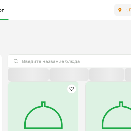
ог
г.
По расстоянию
По умолчанию
Популярные