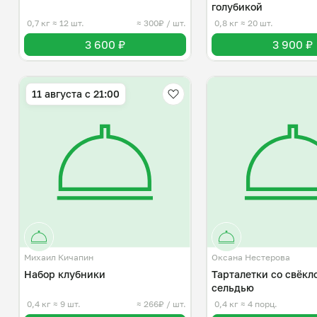
голубикой
0,7 кг
≈ 12 шт.
≈ 300₽ / шт.
0,8 кг
≈ 20 шт.
3 600 ₽
3 900 ₽
11 августа с 21:00
Михаил Кичапин
Оксана Нестерова
Набор клубники
Тарталетки со свёкл
сельдью
0,4 кг
≈ 9 шт.
≈ 266₽ / шт.
0,4 кг
≈ 4 порц.