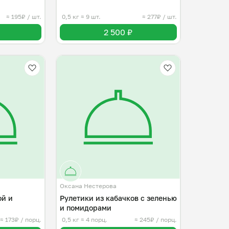
≈ 195₽ / шт.
0,5 кг
≈ 9 шт.
≈ 277₽ / шт.
2 500 ₽
Оксана Нестерова
ой и
Рулетики из кабачков с зеленью
и помидорами
≈ 173₽ / порц.
0,5 кг
≈ 4 порц.
≈ 245₽ / порц.