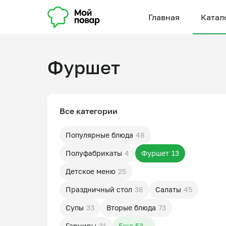
Главная
Катал
Фуршет
Все категории
Популярные блюда
48
Полуфабрикаты
4
Фуршет
13
Детское меню
25
Праздничный стол
38
Салаты
45
Супы
33
Вторые блюда
73
Гарниры
31
Еще 53...