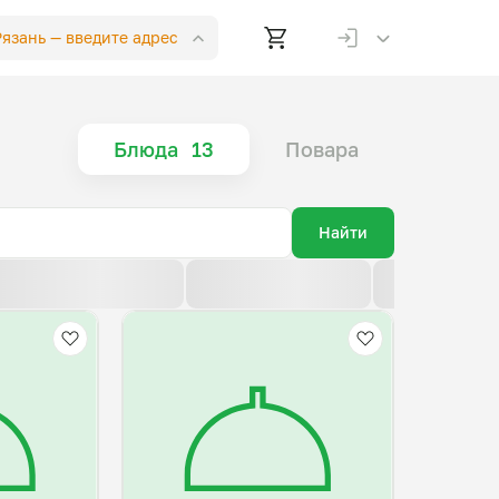
 Рязань —
введите адрес
Блюда
13
Повара
Найти
По возрастанию цены
По убыванию цены
По новизне