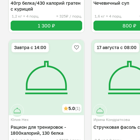
40гр белка/430 калорий гратен
Чечевичный суп
с курицей
1,2 кг
≈ 4 порц.
≈ 325₽ / порц.
1,6 кг
≈ 4 порц.
1 300 ₽
800 ₽
Завтра c 14:00
17 августа с 08:00
5.0
(1)
Юлия Нех
Ирина Кондраткова
Рацион для тренировок -
Стручковая фасоль 
1800калорий, 130 белка