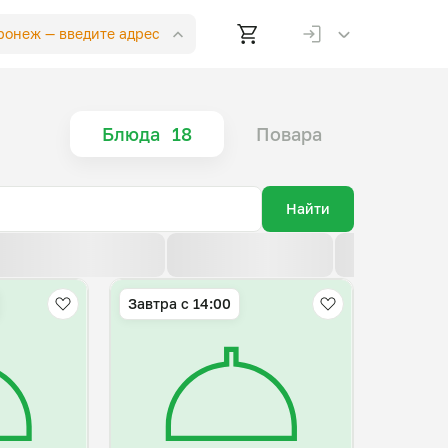
оронеж —
введите адрес
Блюда
18
Повара
Найти
По возрастанию цены
По убыванию цены
По новизне
Завтра c 14:00