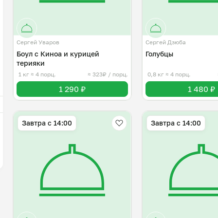
Сергей Уваров
Сергей Дзюба
Боул с Киноа и курицей
Голубцы
терияки
1 кг
≈ 4 порц.
≈ 323₽ / порц.
0,8 кг
≈ 4 порц.
1 290 ₽
1 480 ₽
Завтра c 14:00
Завтра c 14:00