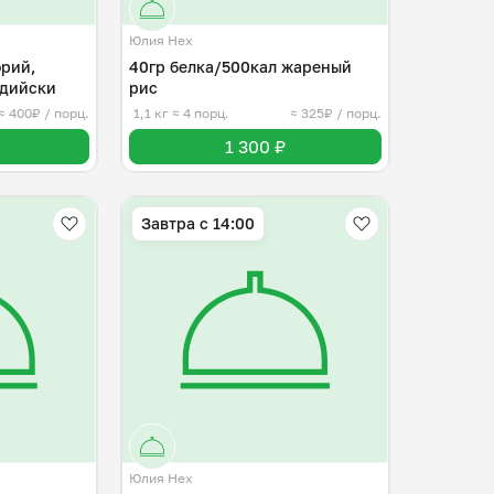
Юлия Нех
орий,
40гр белка/500кал жареный
ндийски
рис
≈ 400₽ / порц.
1,1 кг
≈ 4 порц.
≈ 325₽ / порц.
1 300 ₽
Завтра c 14:00
Юлия Нех