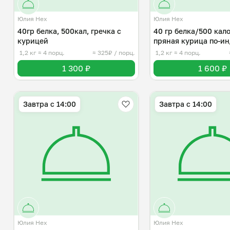
Юлия Нех
Юлия Нех
40гр белка, 500кал, гречка с
40 гр белка/500 кал
курицей
пряная курица по-и
1,2 кг
≈ 4 порц.
≈ 325₽ / порц.
1,2 кг
≈ 4 порц.
1 300 ₽
1 600 ₽
Завтра c 14:00
Завтра c 14:00
Юлия Нех
Юлия Нех