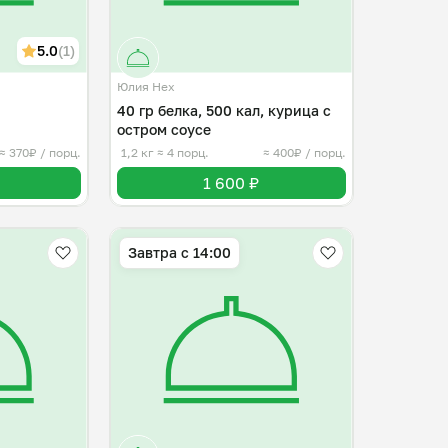
5.0
(1)
Юлия Нех
40 гр белка, 500 кал, курица с
остром соусе
≈ 370₽ / порц.
1,2 кг
≈ 4 порц.
≈ 400₽ / порц.
1 600 ₽
Завтра c 14:00