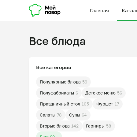
Главная
Катал
Все блюда
Все категории
Популярные блюда
59
Полуфабрикаты
6
Детское меню
56
Праздничный стол
105
Фуршет
17
Салаты
78
Супы
64
Вторые блюда
142
Гарниры
58
Еще 62...