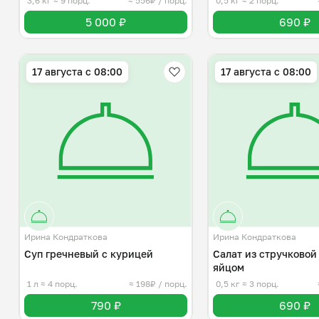
3,6 кг
≈ 9 порц.
≈ 556₽ / порц.
0,5 кг
≈ 2 порц.
5 000 ₽
690 ₽
17 августа с 08:00
17 августа с 08:00
Ирина Кондраткова
Ирина Кондраткова
Суп гречневый с курицей
Салат из стручковой
яйцом
1 л
≈ 4 порц.
≈ 198₽ / порц.
0,5 кг
≈ 3 порц.
790 ₽
690 ₽