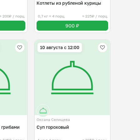
Котлеты из рубленой курицы
≈ 200₽ / порц.
0,7 кг
≈ 4 порц.
≈ 225₽ / порц.
900 ₽
10 августа с 12:00
Оксана Селищева
с грибами
Суп гороховый