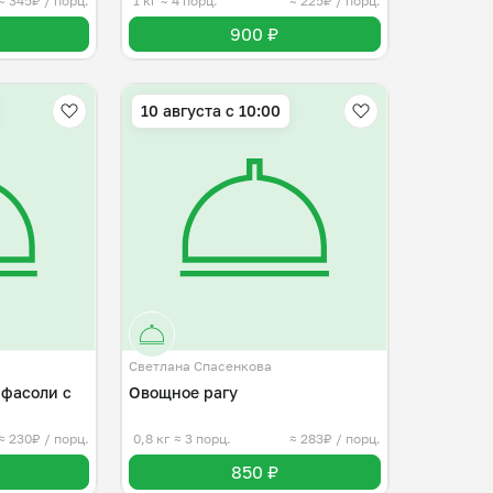
≈ 345₽ / порц.
1 кг
≈ 4 порц.
≈ 225₽ / порц.
900 ₽
10 августа с 10:00
Светлана Спасенкова
 фасоли с
Овощное рагу
≈ 230₽ / порц.
0,8 кг
≈ 3 порц.
≈ 283₽ / порц.
850 ₽