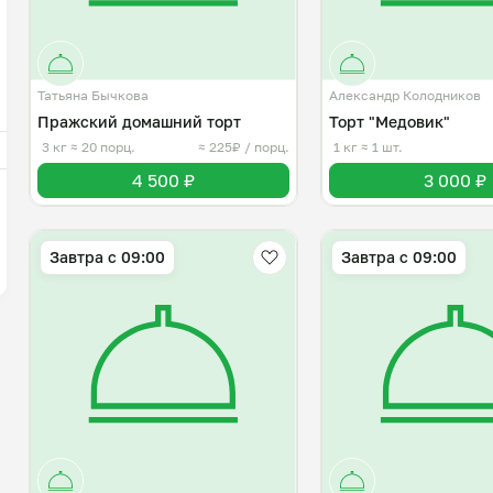
Татьяна Бычкова
Александр Колодников
Пражский домашний торт
Торт "Медовик"
3 кг
≈ 20 порц.
≈ 225₽ / порц.
1 кг
≈ 1 шт.
4 500 ₽
3 000 ₽
Завтра c 09:00
Завтра c 09:00