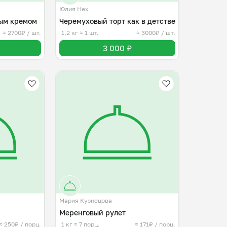
Юлия Нех
ым кремом
Черемуховый торт как в детстве
≈ 2700₽ / шт.
1,2 кг
≈ 1 шт.
≈ 3000₽ / шт.
3 000 ₽
Мария Кузнецова
Меренговый рулет
≈ 250₽ / порц.
1 кг
≈ 7 порц.
≈ 171₽ / порц.