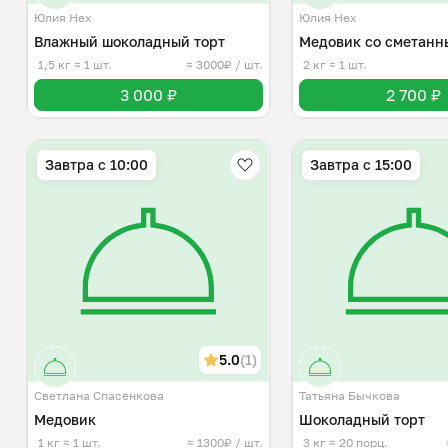
Юлия Нех
Юлия Нех
Влажный шоколадный торт
Медовик со сметанн
1,5 кг
≈ 1 шт.
≈ 3000₽ / шт.
2 кг
≈ 1 шт.
3 000 ₽
2 700 ₽
Завтра c 10:00
Завтра c 15:00
5.0
(1)
Светлана Спасенкова
Татьяна Бычкова
Медовик
Шоколадный торт
1 кг
≈ 1 шт.
≈ 1300₽ / шт.
3 кг
≈ 20 порц.