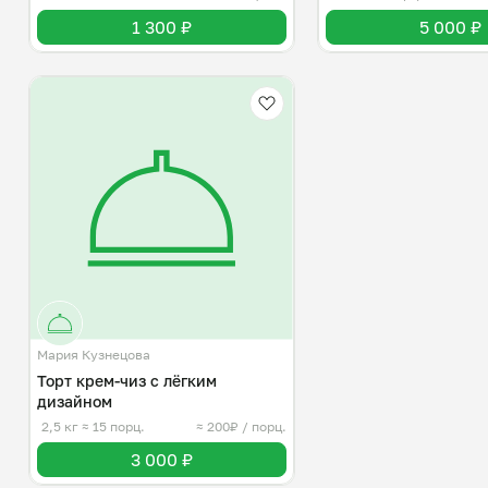
1 300 ₽
5 000 ₽
Мария Кузнецова
Торт крем-чиз с лёгким
дизайном
2,5 кг
≈ 15 порц.
≈ 200₽ / порц.
3 000 ₽