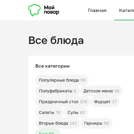
Главная
Катал
Все блюда
Все категории
Популярные блюда
59
Полуфабрикаты
6
Детское меню
56
Праздничный стол
105
Фуршет
17
Салаты
78
Супы
63
Вторые блюда
142
Гарниры
58
Еще 62...