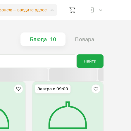
оронеж —
введите адрес
Блюда
10
Повара
Найти
По возрастанию цены
По убыванию цены
По новизне
Завтра c 09:00