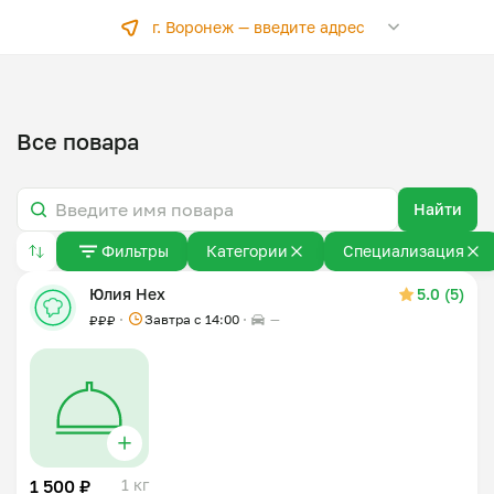
г. Воронеж —
введите адрес
Все повара
Найти
Фильтры
Категории
Специализация
Юлия Нех
5.0 (5)
Завтра c 14:00
—
₽
₽
₽
1 500 ₽
1 кг