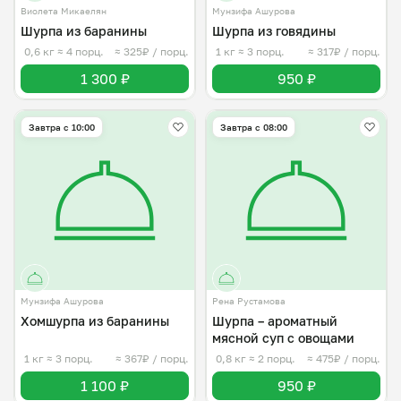
Виолета Микаелян
Мунзифа Ашурова
Шурпа из баранины
Шурпа из говядины
0,6 кг
≈ 4 порц.
≈ 325₽ / порц.
1 кг
≈ 3 порц.
≈ 317₽ / порц.
1 300 ₽
950 ₽
Завтра c 10:00
Завтра c 08:00
Мунзифа Ашурова
Рена Рустамова
Хомшурпа из баранины
Шурпа – ароматный
мясной суп с овощами
1 кг
≈ 3 порц.
≈ 367₽ / порц.
0,8 кг
≈ 2 порц.
≈ 475₽ / порц.
1 100 ₽
950 ₽