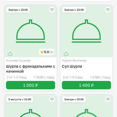
Завтра c 10:00
Завтра c 22:00
5.0
(2)
Мунзифа Ашурова
Мариет Виситаева
Шурпа с фрикадельками с
Суп Шурпа
начинкой
1 кг
≈ 3 порц.
≈ 333₽ / порц.
2 кг
≈ 8 порц.
≈ 175₽ / порц.
1 000 ₽
1 400 ₽
9 августа с 21:00
Завтра c 15:00