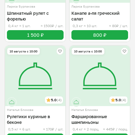
Лариса Бурлакова
Лариса Бурлакова
Шпинатный рулет с
Канапе а-ля греческий
форелью
салат
0,4 кг
≈ 1 шт.
≈ 1500₽ / шт.
0,3 кг
≈ 10 шт.
≈ 80₽ / шт.
1 500 ₽
800 ₽
10 августа с 10:00
10 августа с 10:00
5.0
(4)
5.0
(4)
Наталья Блинова
Наталья Блинова
Рулетики куриные в
Фаршированные
беконе
шампиньоны
0,5 кг
≈ 6 шт.
≈ 170₽ / шт.
0,4 кг
≈ 2 порц.
≈ 445₽ / порц.