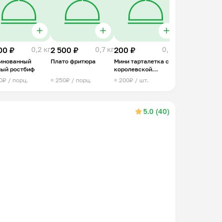
00 ₽
0,2 кг
2 500 ₽
0,7 кг
200 ₽
0, кг
инованный
Плато фритюра
Мини тарталетка с
ный ростбиф
королевской
креветкой
0₽ / порц.
≈ 250₽ / порц.
≈ 200₽ / шт.
5.0 (40)