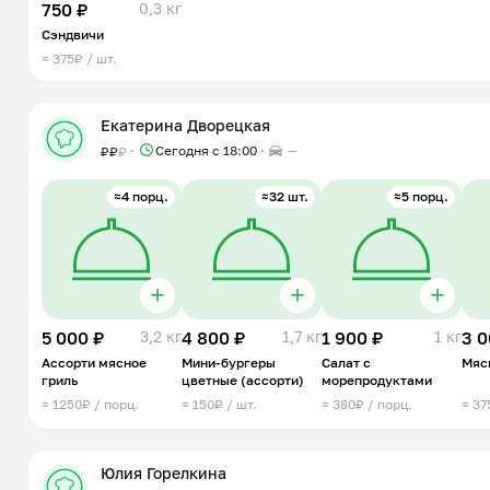
750 ₽
0,3 кг
Сэндвичи
≈ 375₽ / шт.
Екатерина Дворецкая
Сегодня с 18:00
—
₽
₽
₽
≈4 порц.
≈32 шт.
≈5 порц.
5 000 ₽
3,2 кг
4 800 ₽
1,7 кг
1 900 ₽
1 кг
3 0
Ассорти мясное
Мини-бургеры
Салат с
Мяс
гриль
цветные (ассорти)
морепродуктами
≈ 1250₽ / порц.
≈ 150₽ / шт.
≈ 380₽ / порц.
≈ 37
Юлия Горелкина