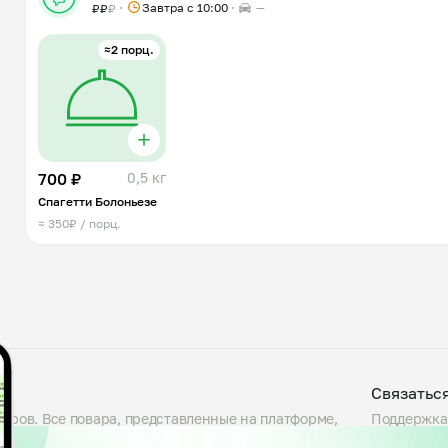
Завтра c 10:00
—
₽
₽
₽
≈2 порц.
700 ₽
0,5 кг
Спагетти Болоньезе
≈ 350₽ / порц.
Связатьс
варов. Все повара, представленные на платформе,
Поддержка
люда, проверяем условия приготовления на кухне и
Telegram