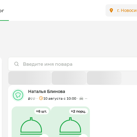
ог
г. Новос
По расстоянию
По отзывам
По новизне
Наталья Блинова
10 августа с 10:00
—
₽
₽
₽
≈6 шт.
≈2 порц.