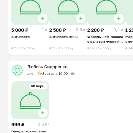
5 000 ₽
1 кг
2 500 ₽
0,5 кг
2 200 ₽
0,4 кг
1 2
Антипасто
Антипасто мини
Форель шеф-посола
Мар
с салатом чукка и
ути
лимоном
≈ 500₽ / порц.
≈ 500₽ / порц.
≈ 220₽ / порц.
≈ 24
Любовь Сидоренко
Завтра c 10:00
—
₽
₽
₽
≈8 порц.
999 ₽
0,6 кг
Генеральский салат