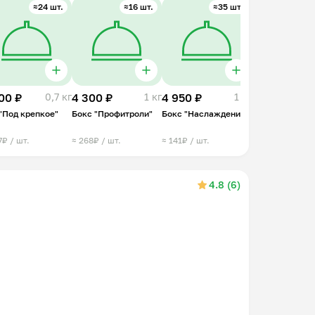
≈24 шт.
≈16 шт.
≈35 шт.
00 ₽
0,7 кг
4 300 ₽
1 кг
4 950 ₽
1 кг
"Под крепкое"
Бокс "Профитроли"
Бокс "Наслаждение"
7₽ / шт.
≈ 268₽ / шт.
≈ 141₽ / шт.
4.8 (6)