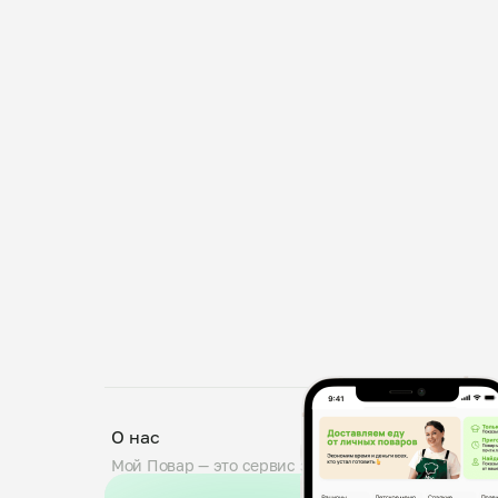
О нас
Мой Повар — это сервис заказа блюд от личных по
проходят тщательную проверку: мы дегустируем б