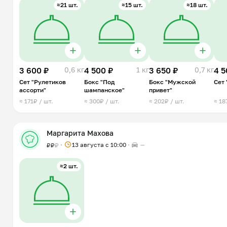
≈21 шт.
≈15 шт.
≈18 шт.
3 600 ₽
0,6 кг
4 500 ₽
1 кг
3 650 ₽
0,7 кг
4 5
Сет "Рулетиков
Бокс "Под
Бокс "Мужской
Сет 
ассорти"
шампанское"
привет"
≈ 171₽ / шт.
≈ 300₽ / шт.
≈ 202₽ / шт.
≈ 18
Маргарита Махова
13 августа с 10:00
—
₽
₽
₽
≈2 шт.