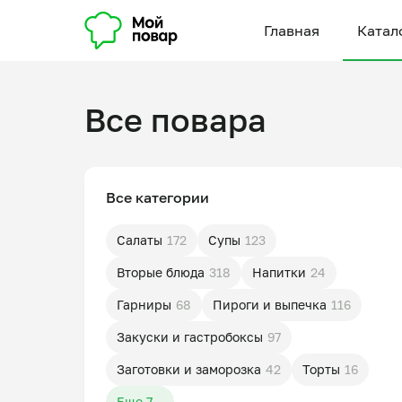
Главная
Катал
Все повара
Все категории
Салаты
172
Супы
123
Вторые блюда
318
Напитки
24
Гарниры
68
Пироги и выпечка
116
Закуски и гастробоксы
97
Заготовки и заморозка
42
Торты
16
Еще 7...