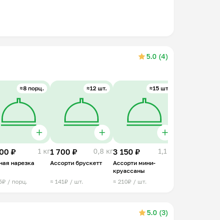
5.0 (4)
≈8 порц.
≈12 шт.
≈15 шт.
00 ₽
1 кг
1 700 ₽
0,8 кг
3 150 ₽
1,1 кг
ная нарезка
Ассорти брускетт
Ассорти мини-
круассаны
5₽ / порц.
≈ 141₽ / шт.
≈ 210₽ / шт.
5.0 (3)