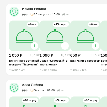
Ирина Репина
20 августа с 15:00
—
₽
₽
₽
≈6 шт.
≈15 порц.
≈6 шт.
1 050 ₽
0,5 кг
1 090 ₽
0,7 кг
650 ₽
0,5 кг
150
Блинчики с ветчиной
Салат "Крабовый" в
Блинчики с творогом
Бру
и сыром "Пармезан"
тарталетках
и т
сыр
≈ 175₽ / шт.
≈ 73₽ / порц.
≈ 108₽ / шт.
≈ 15
Алла Лобова
Завтра c 08:00
—
₽
₽
₽
≈10 порц.
≈5 порц.
≈10 порц.