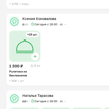
≈ 125₽ / порц.
Ксения Коновалова
Сегодня с 18:00
—
₽
₽
₽
≈15 шт.
1 300 ₽
0,4 кг
Рулетики из
баклажанов
≈ 86₽ / шт.
Наталья Тарасова
Сегодня с 18:00
—
₽
₽
₽