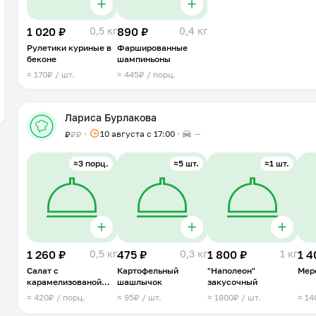
1 020 ₽
0,5 кг
890 ₽
0,4 кг
Рулетики куриные в
Фаршированные
беконе
шампиньоны
≈ 170₽ / шт.
≈ 445₽ / порц.
Лариса Бурлакова
10 августа с 17:00
—
₽
₽
₽
≈3 порц.
≈5 шт.
≈1 шт.
1 260 ₽
0,5 кг
475 ₽
0,3 кг
1 800 ₽
1 кг
1 4
Салат с
Картофельный
"Наполеон"
Мер
карамелизованой
шашлычок
закусочный
грушей и свеклой
≈ 420₽ / порц.
≈ 95₽ / шт.
≈ 1800₽ / шт.
≈ 14