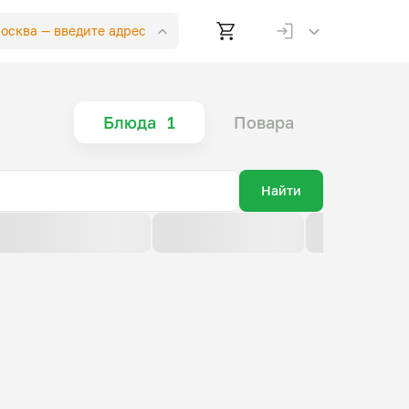
Москва —
введите адрес
Блюда
1
Повара
Найти
По возрастанию цены
По убыванию цены
По новизне