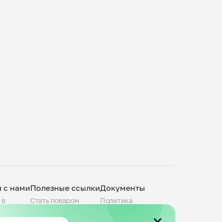
я с нами
Полезные ссылки
Документы
 в
Стать поваром
Политика
О компании
конфиденциальности
povar.ru
Города присутствия
Пользовательское