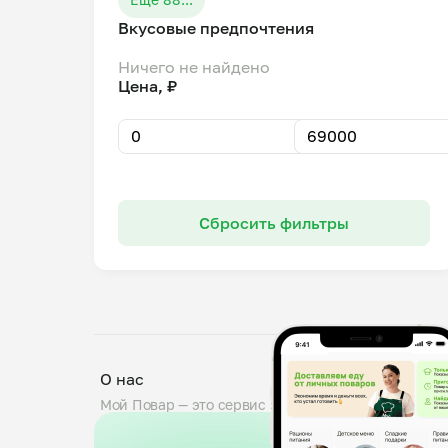
Вкусовые предпочтения
Ничего не найдено
Цена, ₽
Сбросить фильтры
О нас
Мой Повар — это сервис заказа блюд от личных по
проходят тщательную проверку: мы дегустируем б
знакомим поваров с требованиями пищевой безопа