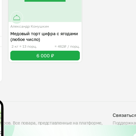
Александр Конушкин
Медовый торт цифра с ягодами
(любое число)
2 кг
≈ 13 порц.
≈ 462₽ / порц.
6 000 ₽
Связатьс
варов. Все повара, представленные на платформе,
Поддержка
люда, проверяем условия приготовления на кухне и
Telegram
сности. Блюда готовятся большими порциями — от
support@my