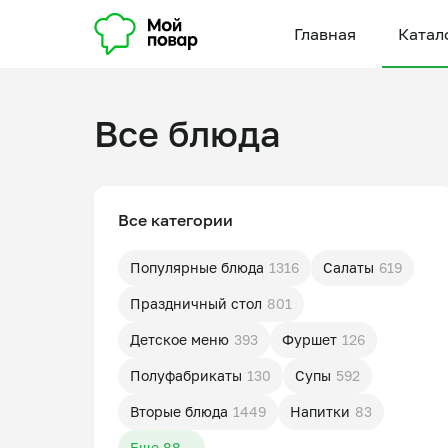
Главная
Катал
Все блюда
Все категории
Популярные блюда
1316
Салаты
619
Праздничный стол
801
Детское меню
393
Фуршет
126
Полуфабрикаты
130
Супы
592
Вторые блюда
1449
Напитки
83
Еще 88...