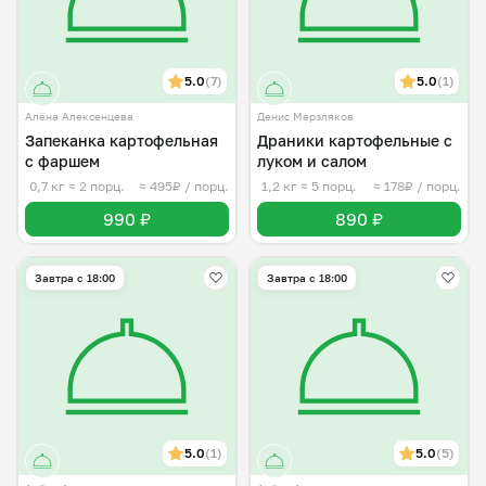
5.0
(7)
5.0
(1)
Алёна Алексенцева
Денис Мерзляков
Запеканка картофельная
Драники картофельные с
с фаршем
луком и салом
0,7 кг
≈ 2 порц.
≈ 495₽ / порц.
1,2 кг
≈ 5 порц.
≈ 178₽ / порц.
990 ₽
890 ₽
Завтра c 18:00
Завтра c 18:00
5.0
(1)
5.0
(5)