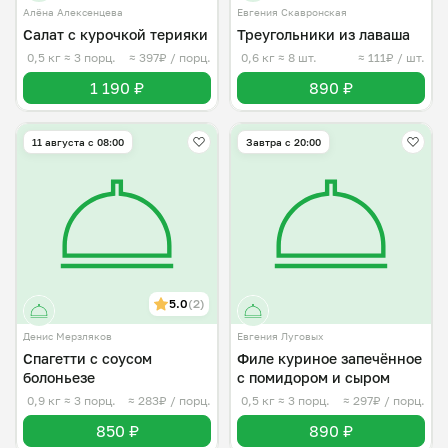
Алёна Алексенцева
Евгения Скавронская
Салат с курочкой терияки
Треугольники из лаваша
0,5 кг
≈ 3 порц.
≈ 397₽ / порц.
0,6 кг
≈ 8 шт.
≈ 111₽ / шт.
1 190 ₽
890 ₽
11 августа с 08:00
Завтра c 20:00
5.0
(2)
Денис Мерзляков
Евгения Луговых
Спагетти с соусом
Филе куриное запечённое
болоньезе
с помидором и сыром
0,9 кг
≈ 3 порц.
≈ 283₽ / порц.
0,5 кг
≈ 3 порц.
≈ 297₽ / порц.
850 ₽
890 ₽