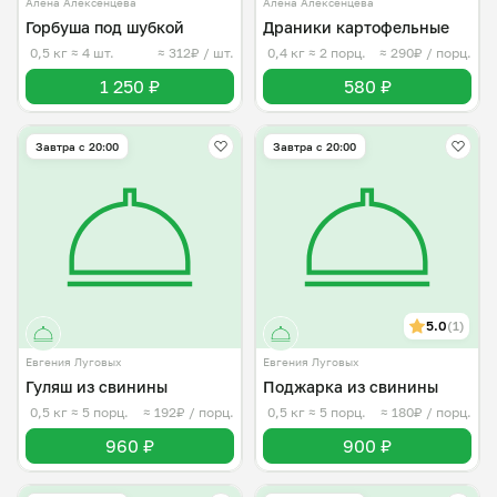
Алёна Алексенцева
Алёна Алексенцева
Горбуша под шубкой
Драники картофельные
0,5 кг
≈ 4 шт.
≈ 312₽ / шт.
0,4 кг
≈ 2 порц.
≈ 290₽ / порц.
1 250 ₽
580 ₽
Завтра c 20:00
Завтра c 20:00
5.0
(1)
Евгения Луговых
Евгения Луговых
Гуляш из свинины
Поджарка из свинины
0,5 кг
≈ 5 порц.
≈ 192₽ / порц.
0,5 кг
≈ 5 порц.
≈ 180₽ / порц.
960 ₽
900 ₽